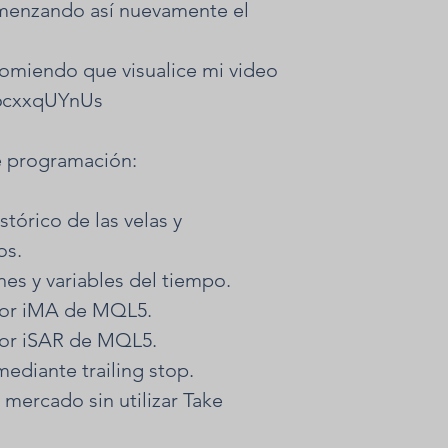
omenzando así nuevamente el
comiendo que visualice mi video
G6cxxqUYnUs
e programación:
tórico de las velas y
os.
nes y variables del tiempo.
ador iMA de MQL5.
ador iSAR de MQL5.
mediante trailing stop.
 mercado sin utilizar Take