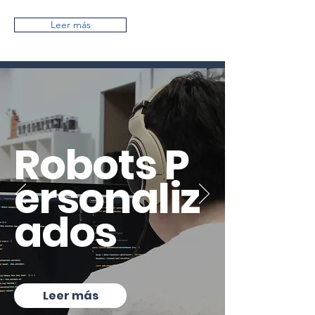
Leer más
Robots
P
ersonaliz
ados
Leer más