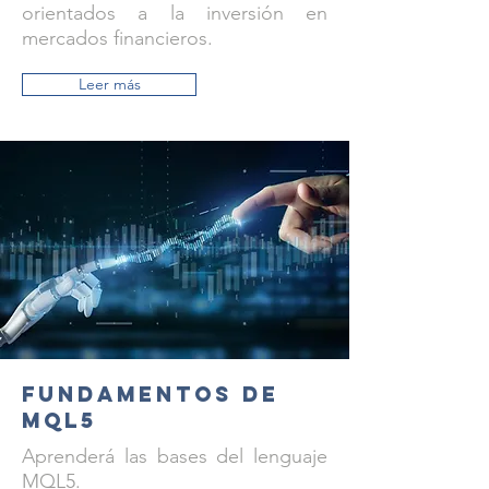
orientados a la inversión en
mercados financieros.
Leer más
Fundamentos de
MQL5
Aprenderá las bases del lenguaje
MQL5.