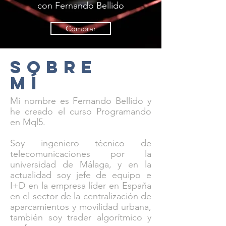
con Fernando Bellido
Comprar
sobre
mí
Mi nombre es Fernando Bellido y
he creado el curso Programando
en Mql5.
Soy ingeniero técnico de
telecomunicaciones por la
universidad de Málaga, y en la
actualidad soy jefe de equipo e
I+D en la empresa líder en España
en el sector de la centralización de
aparcamientos y movilidad urbana,
también soy trader algorítmico y