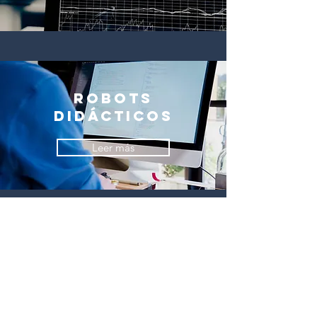
robots
didácticos
Leer más
Mirar ahora