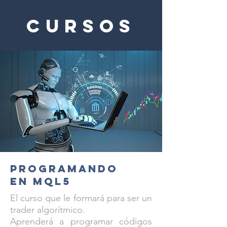
Cursos
Programando
en MQL5
El curso que le formará para ser un
trader algorítmico.
Aprenderá a programar códigos